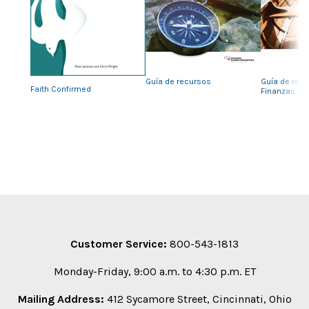
Previous
Nex
Guía de recursos
Guía de rec
Faith Confirmed
Finanzas
Customer Service:
800-543-1813
Monday-Friday, 9:00 a.m. to 4:30 p.m. ET
Mailing Address:
412 Sycamore Street, Cincinnati, Ohio