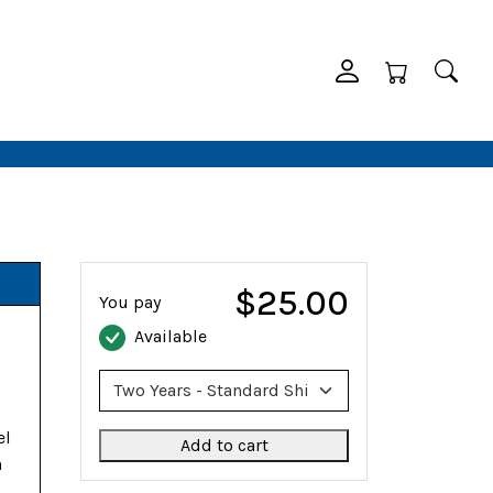
$25.00
You pay
Available
el
Add to cart
n