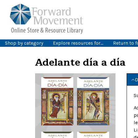
Shop by category
Explore resources for…
Return to 
Adelante día a día
D
S
Ad
p
l
L
d