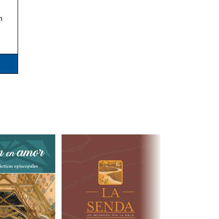
n
Next