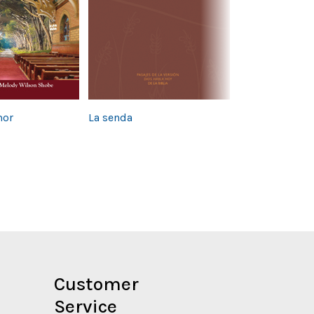
No Longer Str
mor
La senda
Exploring Imm
Issues
Customer
Service