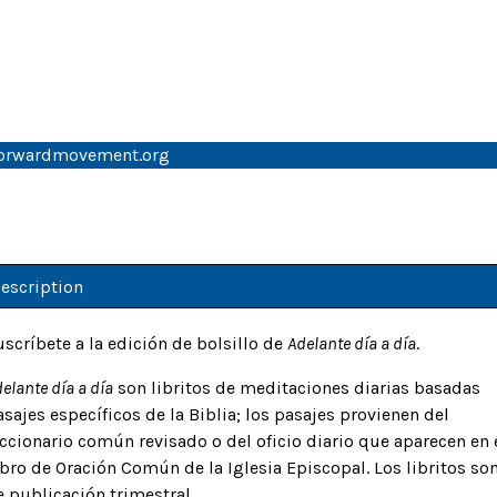
forwardmovement.org
escription
uscríbete a la edición de bolsillo de
Adelante día a día
.
elante día a día
son libritos de meditaciones diarias basadas
asajes específicos de la Biblia; los pasajes provienen del
eccionario común revisado o del oficio diario que aparecen en 
ibro de Oración Común de la Iglesia Episcopal. Los libritos so
e publicación trimestral.