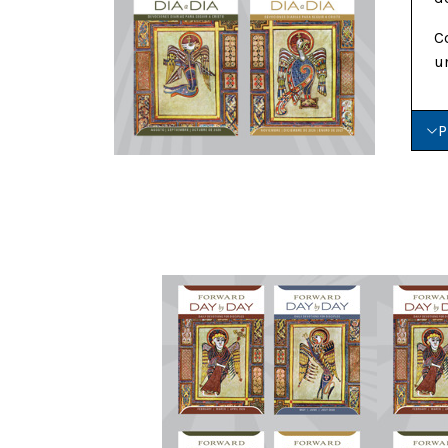
C
u
P
Previous